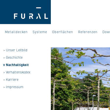
Metalldecken
Systeme
Oberflächen
Referenzen
Dow
>
Unser Leitbild
>
Geschichte
v
Nachhaltigkeit
>
Verhaltenskodex
>
Karriere
>
Impressum