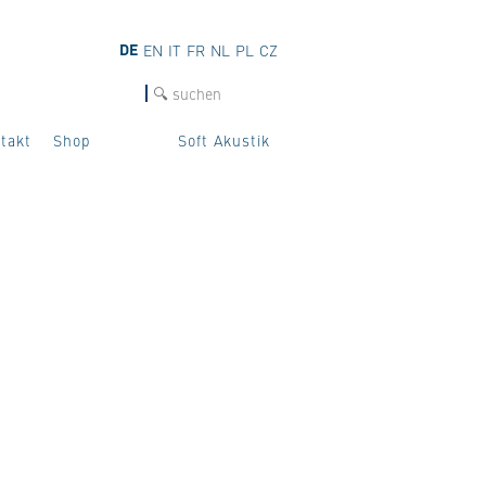
DE
EN
IT
FR
NL
PL
CZ
SUCHE
takt
Shop
Soft Akustik