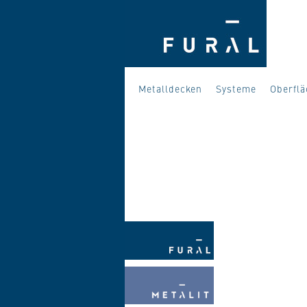
Metalldecken
Systeme
Oberfl