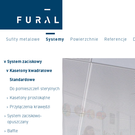
Sufity metalowe
Systemy
Powierzchnie
Referencje
v
System zaciskowy
v
Kasetony kwadratowe
Standardowe
Do pomieszczeń sterylnych
>
Kasetony prostokątne
>
Przyłączenia krawędzi
>
System zaciskowo-
opuszczany
>
Baffle