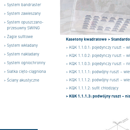
>
System bandraster
>
System zawieszany
>
System opuszczano-
przesuwny SWING
>
Żagle sufitowe
Kasetony kwadratowe
> Standard
>
System wkładany
> KQK 1.1.0.1: pojedynczy ruszt – 
>
System nakładany
> KQK 1.1.0.2: pojedynczy ruszt – 
>
System ogniochronny
> KQK 1.1.0.3: pojedynczy ruszt – ni
>
Siatka cięto-ciągniona
> KQK 1.1.1.1: podwójny ruszt – w
> KQK 1.1.1.2: podwójny ruszt – wi
>
Ściany akustyczne
> KQK 1.1.1.2: sufit chłodzący
> KQK 1.1.1.3: podwójny ruszt – ni