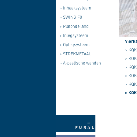
>
Inhaaksysteem
>
SWING F0
>
Plafondeiland
>
Inlegsysteem
Vierk
>
Oplegsysteem
> KQK 
>
STREKMETAAL
> KQK 
>
Akoestische wanden
> KQK 
> KQK 
> KQK 
> KQK 