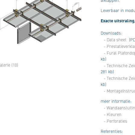
afklappen.
Leverbaar in modu
Exacte uitstralin
Downloads:
- Data sheet
(PD
- Prestatieverkl
- Fural Plafond
kb)
alerie (10)
- Technische Zei
281 kb)
- Technische Ze
kb)
- Montageïnstruc
meer informatie:
- Wandaansluiti
- Kleuren
- Perforaties
Referenties: