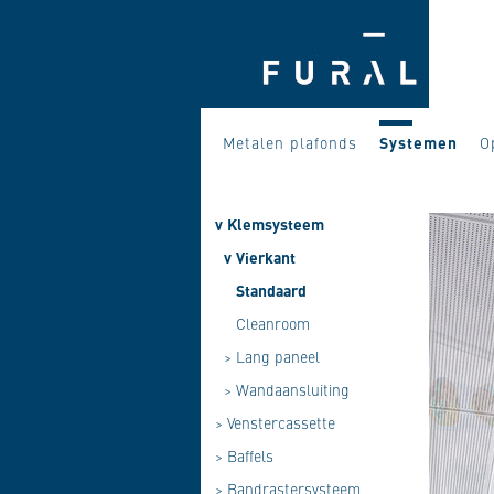
Metalen plafonds
Systemen
O
v
Klemsysteem
v
Vierkant
Standaard
Cleanroom
>
Lang paneel
>
Wandaansluiting
>
Venstercassette
>
Baffels
>
Bandrastersysteem