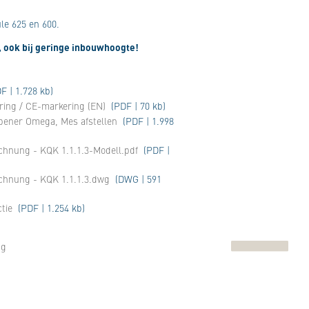
le 625 en 600.
g, ook bij geringe inbouwhoogte!
F | 1.728 kb)
aring / CE-markering (EN)
(PDF | 70 kb)
opener Omega, Mes afstellen
(PDF | 1.998
chnung - KQK 1.1.1.3-Modell.pdf
(PDF |
ichnung - KQK 1.1.1.3.dwg
(DWG | 591
tie
(PDF | 1.254 kb)
ng