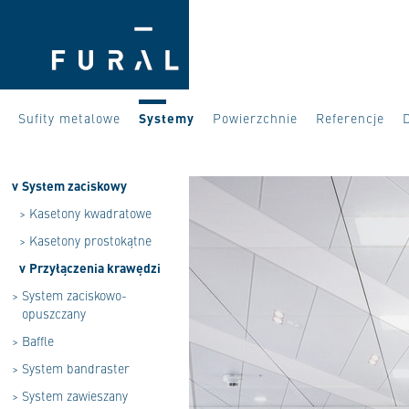
Sufity metalowe
Systemy
Powierzchnie
Referencje
v
System zaciskowy
>
Kasetony kwadratowe
>
Kasetony prostokątne
v
Przyłączenia krawędzi
>
System zaciskowo-
opuszczany
>
Baffle
>
System bandraster
>
System zawieszany