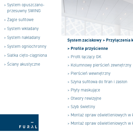
>
System opuszczano-
przesuwny SWING
>
Żagle sufitowe
>
System wkładany
>
System nakładany
System zaciskowy
> Przyłączenia 
>
System ogniochronny
> Profile przyścienne
>
Siatka cięto-ciągniona
> Profil łączący GK
>
Ściany akustyczne
> Kolumnowy pierścień zewnętrzny
> Pierścień wewnętrzny
> Szyna sufitowa do firan i zasłon
> Płyty maskujące
> Otwory rewizyjne
> Szyb świetlny
> Montaż opraw oświetleniowych w
> Montaż opraw oświetleniowych w 