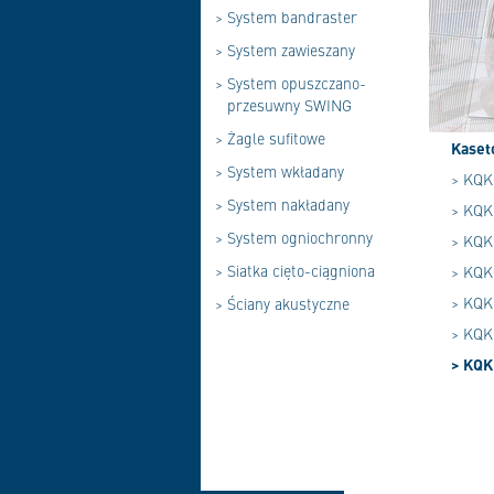
>
System bandraster
>
System zawieszany
>
System opuszczano-
przesuwny SWING
>
Żagle sufitowe
Kaset
>
System wkładany
> KQK 
>
System nakładany
> KQK 
>
System ogniochronny
> KQK 
>
Siatka cięto-ciągniona
> KQK
> KQK 
>
Ściany akustyczne
> KQK 
> KQK 