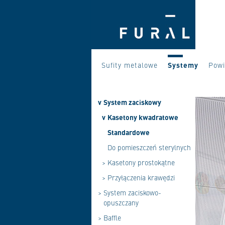
Sufity metalowe
Systemy
Powi
v
System zaciskowy
v
Kasetony kwadratowe
Standardowe
Do pomieszczeń sterylnych
>
Kasetony prostokątne
>
Przyłączenia krawędzi
>
System zaciskowo-
opuszczany
>
Baffle