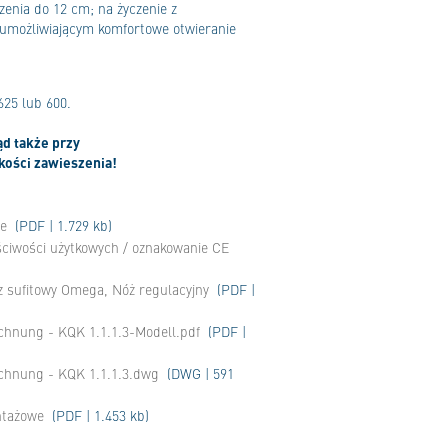
zenia do 12 cm; na życzenie z
umożliwiającym komfortowe otwieranie
25 lub 600.
d także przy
kości zawieszenia!
ne
(PDF | 1.729 kb)
ściwości użytkowych / oznakowanie CE
z sufitowy Omega, Nóż regulacyjny
(PDF |
chnung - KQK 1.1.1.3-Modell.pdf
(PDF |
ichnung - KQK 1.1.1.3.dwg
(DWG | 591
ntażowe
(PDF | 1.453 kb)