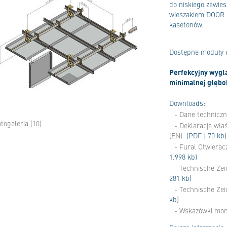
do niskiego zawies
wieszakiem DOOR 
kasetonów.
Dostępne moduły 6
Perfekcyjny wyglą
minimalnej głębo
Downloads:
- Dane technicz
otogeleria (10)
- Deklaracja wła
(EN)
(PDF | 70 kb)
- Fural Otwierac
1.998 kb)
- Technische Zei
281 kb)
- Technische Ze
kb)
- Wskazówki mo