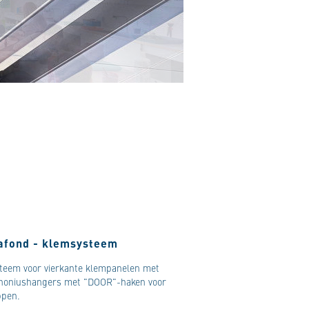
lafond - klemsysteem
teem voor vierkante klempanelen met
n noniushangers met "DOOR"-haken voor
ppen.