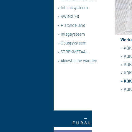
>
Inhaaksysteem
>
SWING F0
>
Plafondeiland
>
Inlegsysteem
Vierk
>
Oplegsysteem
> KQK 
>
STREKMETAAL
> KQK 
>
Akoestische wanden
> KQK 
> KQK 
> KQK 
> KQK 