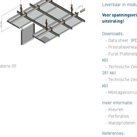
Leverbaar in modu
Voor spanningsvri
uitstraling!
Downloads:
- Data sheet
(PD
- Prestatieverkl
- Fural Plafond
kb)
alerie (9)
- Technische Zei
281 kb)
- Technische Ze
kb)
- Montageïnstruc
meer informatie:
- Kleuren
- Perforaties
- Wandprofielen
Referenties: