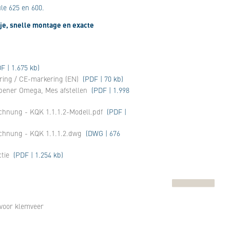
le 625 en 600.
je, snelle montage en exacte
F | 1.675 kb)
aring / CE-markering (EN)
(PDF | 70 kb)
opener Omega, Mes afstellen
(PDF | 1.998
chnung - KQK 1.1.1.2-Modell.pdf
(PDF |
ichnung - KQK 1.1.1.2.dwg
(DWG | 676
tie
(PDF | 1.254 kb)
 voor klemveer