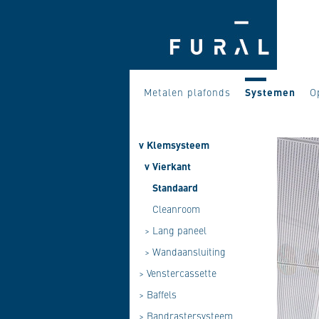
Metalen plafonds
Systemen
O
v
Klemsysteem
v
Vierkant
Standaard
Cleanroom
>
Lang paneel
>
Wandaansluiting
>
Venstercassette
>
Baffels
>
Bandrastersysteem