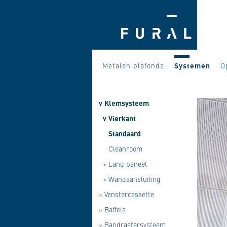
Metalen plafonds
Systemen
O
v
Klemsysteem
v
Vierkant
Standaard
Cleanroom
>
Lang paneel
>
Wandaansluiting
>
Venstercassette
>
Baffels
>
Bandrastersysteem