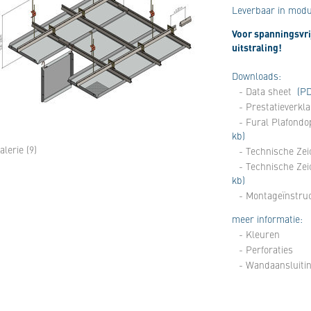
Leverbaar in modul
Voor spanningsvri
uitstraling!
Downloads:
- Data sheet
(PD
- Prestatieverkl
- Fural Plafond
kb)
alerie (9)
- Technische Zei
- Technische Ze
kb)
- Montageïnstruc
meer informatie:
- Kleuren
- Perforaties
- Wandaansluiti