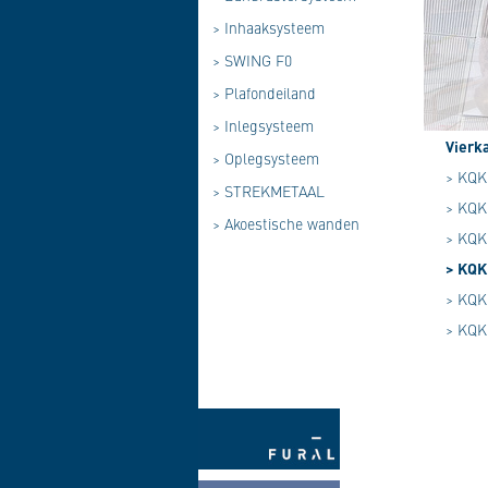
>
Inhaaksysteem
>
SWING F0
>
Plafondeiland
>
Inlegsysteem
Vierk
>
Oplegsysteem
> KQK 
>
STREKMETAAL
> KQK 
>
Akoestische wanden
> KQK 
> KQK 
> KQK 
> KQK 