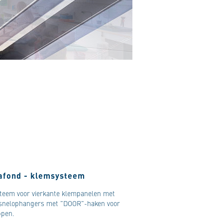
lafond - klemsysteem
teem voor vierkante klempanelen met
n snelophangers met "DOOR"-haken voor
ppen.