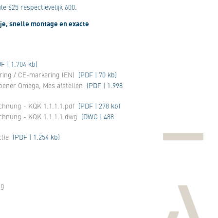
e 625 respectievelijk 600.
je, snelle montage en exacte
F | 1.704 kb)
aring / CE-markering (EN)
(PDF | 70 kb)
opener Omega, Mes afstellen
(PDF | 1.998
chnung - KQK 1.1.1.1.pdf
(PDF | 278 kb)
ichnung - KQK 1.1.1.1.dwg
(DWG | 488
tie
(PDF | 1.254 kb)
ng