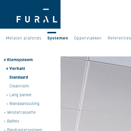
Metalen plafonds
Systemen
Oppervlakken
Referentie
v
Klemsysteem
v
Vierkant
Standaard
Cleanroom
>
Lang paneel
>
Wandaansluiting
>
Venstercassette
>
Baffels
>
Bandrastersysteem