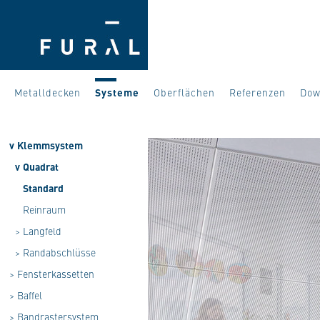
Metalldecken
Systeme
Oberflächen
Referenzen
Dow
v
Klemmsystem
v
Quadrat
Standard
Reinraum
>
Langfeld
>
Randabschlüsse
>
Fensterkassetten
>
Baffel
>
Bandrastersystem