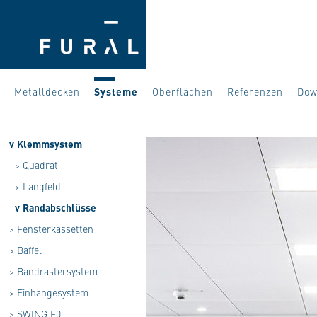
Metalldecken
Systeme
Oberflächen
Referenzen
Dow
v
Klemmsystem
>
Quadrat
>
Langfeld
v
Randabschlüsse
>
Fensterkassetten
>
Baffel
>
Bandrastersystem
>
Einhängesystem
>
SWING F0