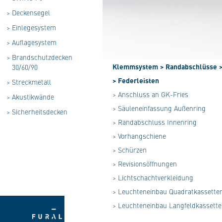
>
Deckensegel
>
Einlegesystem
>
Auflagesystem
>
Brandschutzdecken
Klemmsystem
> Randabschlüsse
30/60/90
> Federleisten
>
Streckmetall
> Anschluss an GK-Fries
>
Akustikwände
> Säuleneinfassung Außenring
>
Sicherheitsdecken
> Randabschluss Innenring
> Vorhangschiene
> Schürzen
> Revisionsöffnungen
> Lichtschachtverkleidung
> Leuchteneinbau Quadratkassette
> Leuchteneinbau Langfeldkassett