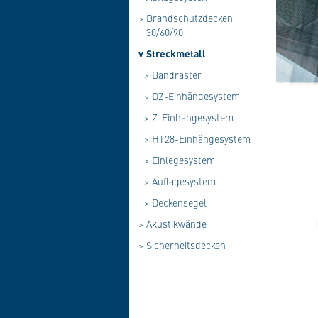
>
Brandschutzdecken
30/60/90
v
Streckmetall
>
Bandraster
>
DZ-Einhängesystem
>
Z-Einhängesystem
>
HT28-Einhängesystem
>
Einlegesystem
>
Auflagesystem
>
Deckensegel
>
Akustikwände
>
Sicherheitsdecken