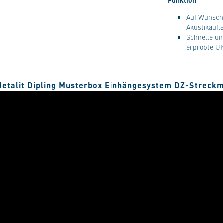
Funktion
Auf Wunsch 
Akustikaufl
Schnelle u
erprobte U
Metalit Dipling Musterbox Einhängesystem DZ-Streckm