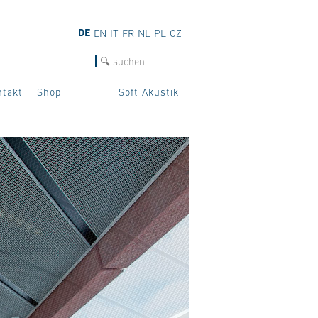
DE
EN
IT
FR
NL
PL
CZ
SUCHE
ntakt
Shop
Soft Akustik