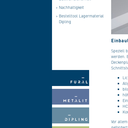
>
Nachhaltigkeit
>
Bestelltool Lagermaterial
Dipling
Einbau
Speziell 
werden. B
Deckenpla
Schnittst
Li
Al
bi
höh
Ei
HC
Ko
Vor alle
geforder