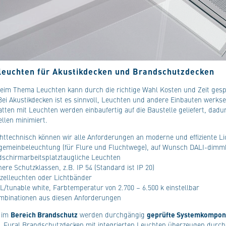
leuchten für Akustikdecken und Brandschutzdecken
beim Thema Leuchten kann durch die richtige Wahl Kosten und Zeit gespa
ei Akustikdecken ist es sinnvoll, Leuchten und andere Einbauten werkseit
tten mit Leuchten werden einbaufertig auf die Baustelle geliefert, dadur
ellen minimiert.
chttechnisch können wir alle Anforderungen an moderne und effiziente Li
lgemeinbeleuchtung (für Flure und Fluchtwege), auf Wunsch DALI-dimm
ldschirmarbeitsplatztaugliche Leuchten
ere Schutzklassen, z.B. IP 54 (Standard ist IP 20)
nzelleuchten oder Lichtbänder
L/tunable white, Farbtemperatur von 2.700 – 6.500 k einstellbar
mbinationen aus diesen Anforderungen
m im
Bereich Brandschutz
werden durchgängig
geprüfte Systemkompon
t. Fural Brandschutzdecken mit integrierten Leuchten überzeugen durc