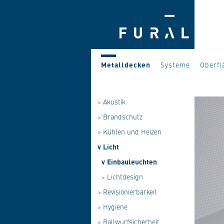
Metalldecken
Systeme
Oberfl
>
Akustik
>
Brandschutz
>
Kühlen und Heizen
v
Licht
v
Einbauleuchten
>
Lichtdesign
>
Revisionierbarkeit
>
Hygiene
>
Ballwurfsicherheit