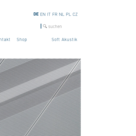
DE
EN
IT
FR
NL
PL
CZ
SUCHE
ntakt
Shop
Soft Akustik