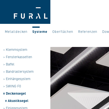
Metalldecken
Systeme
Oberflächen
Referenzen
Dow
>
Klemmsystem
>
Fensterkassetten
>
Baffel
>
Bandrastersystem
>
Einhängesystem
>
SWING F0
v
Deckensegel
v
Akustiksegel
>
Einlegesystem