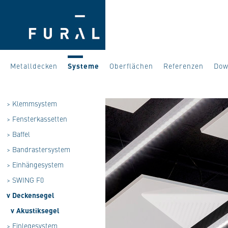
Metalldecken
Systeme
Oberflächen
Referenzen
Dow
>
Klemmsystem
>
Fensterkassetten
>
Baffel
>
Bandrastersystem
>
Einhängesystem
>
SWING F0
v
Deckensegel
v
Akustiksegel
>
Einlegesystem