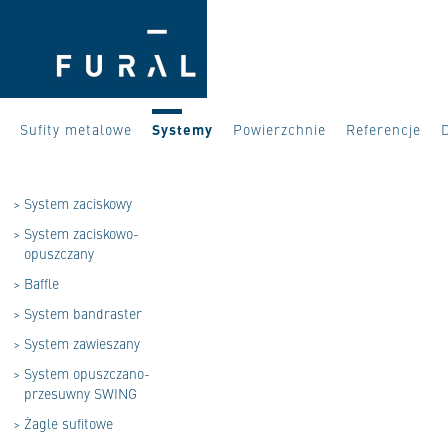
Sufity metalowe
Systemy
Powierzchnie
Referencje
>
System zaciskowy
>
System zaciskowo-
opuszczany
>
Baffle
>
System bandraster
>
System zawieszany
>
System opuszczano-
przesuwny SWING
>
Żagle sufitowe