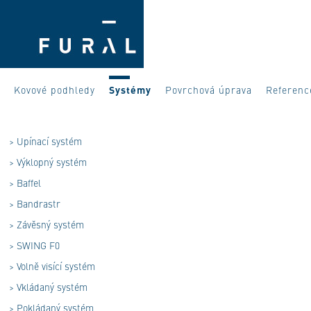
Kovové podhledy
Systémy
Povrchová úprava
Referenc
>
Upínací systém
>
Výklopný systém
>
Baffel
>
Bandrastr
>
Závěsný systém
>
SWING F0
>
Volně visící systém
>
Vkládaný systém
>
Pokládaný systém