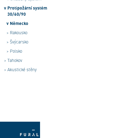
v
Protipožární systém
30/60/90
v
Německo
>
Rakousko
>
Švýcarsko
>
Polsko
>
Tahokov
>
Akustické stěny