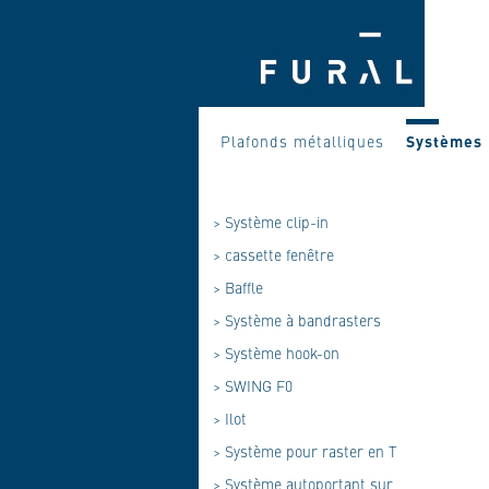
Plafonds métalliques
Systèmes
>
Système clip-in
>
cassette fenêtre
>
Baffle
>
Système à bandrasters
>
Système hook-on
>
SWING F0
>
Ilot
>
Système pour raster en T
>
Système autoportant sur