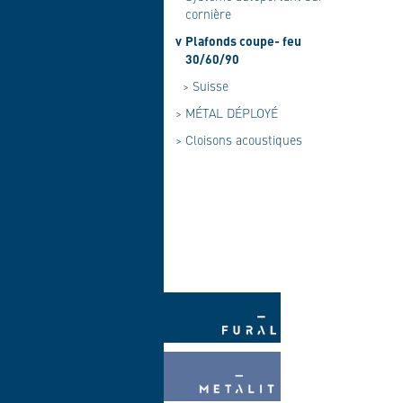
cornière
v
Plafonds coupe- feu
30/60/90
>
Suisse
>
MÉTAL DÉPLOYÉ
>
Cloisons acoustiques