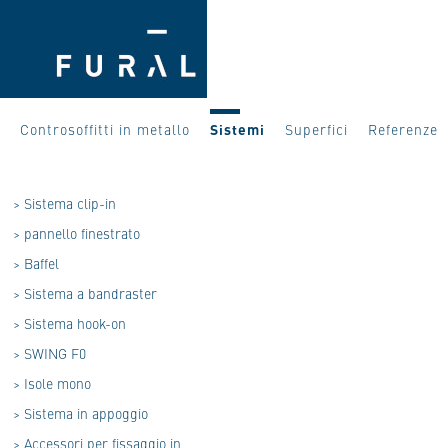
Controsoffitti in metallo
Sistemi
Superfici
Referenze
>
Sistema clip-in
>
pannello finestrato
>
Baffel
>
Sistema a bandraster
>
Sistema hook-on
>
SWING F0
>
Isole mono
>
Sistema in appoggio
>
Accessori per fissaggio in