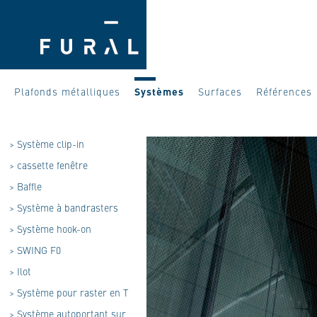
Plafonds métalliques
Systèmes
Surfaces
Références
>
Système clip-in
>
cassette fenêtre
>
Baffle
>
Système à bandrasters
>
Système hook-on
>
SWING F0
>
Ilot
>
Système pour raster en T
>
Système autoportant sur