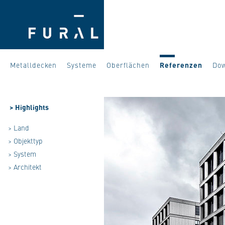
Metalldecken
Systeme
Oberflächen
Referenzen
Do
>
Highlights
> Land
> Objekttyp
> System
> Architekt