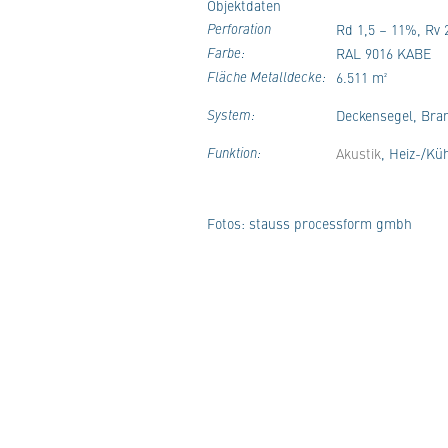
Objektdaten
Perforation
Rd
1,5 – 11%, Rv 
Farbe:
RAL 9016 KABE
Fläche Metalldecke:
6.511 m²
System:
Deckensegel, Bra
Funktion:
Akustik
,
Heiz-/Küh
Fotos
: stauss processform gmbh