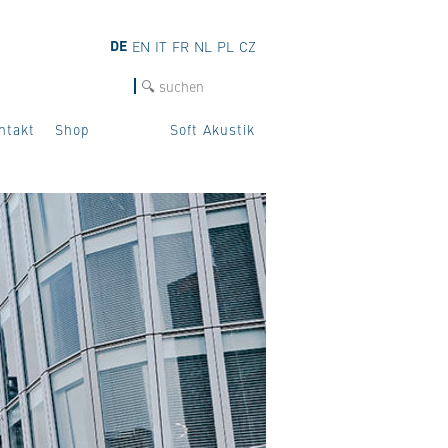
DE
EN
IT
FR
NL
PL
CZ
SUCHE
ntakt
Shop
Soft Akustik