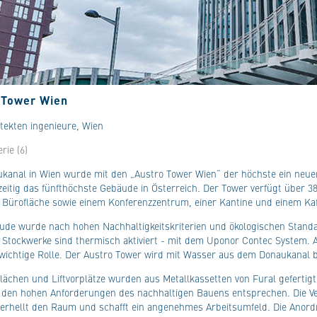
 Tower Wien
tekten ingenieure, Wien
rie (6)
kanal in Wien wurde mit den „Austro Tower Wien“ der höchste ein neuer
hzeitig das fünfthöchste Gebäude in Österreich. Der Tower verfügt über 
 Bürofläche sowie einem Konferenzzentrum, einer Kantine und einem Ka
de wurde nach hohen Nachhaltigkeitskriterien und ökologischen Standar
 Stockwerke sind thermisch aktiviert - mit dem Uponor Contec System. A
 wichtige Rolle. Der Austro Tower wird mit Wasser aus dem Donaukanal b
lächen und Liftvorplätze wurden aus Metallkassetten von Fural gefertigt
s den hohen Anforderungen des nachhaltigen Bauens entsprechen. Die V
erhellt den Raum und schafft ein angenehmes Arbeitsumfeld. Die Anord