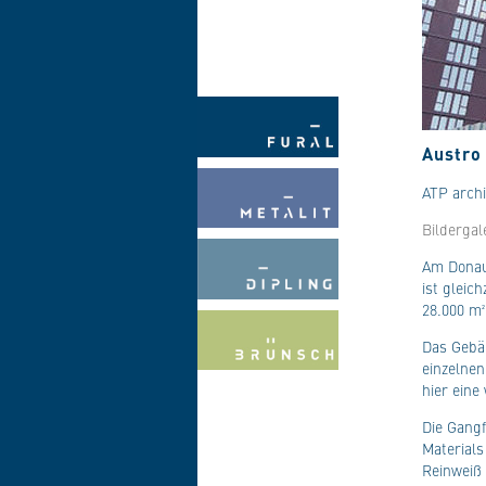
Austro
ATP archi
Bildergale
Am Donau
ist gleic
28.000 m²
Das Gebäu
einzelnen
hier eine
Die Gangf
Material
Reinweiß 