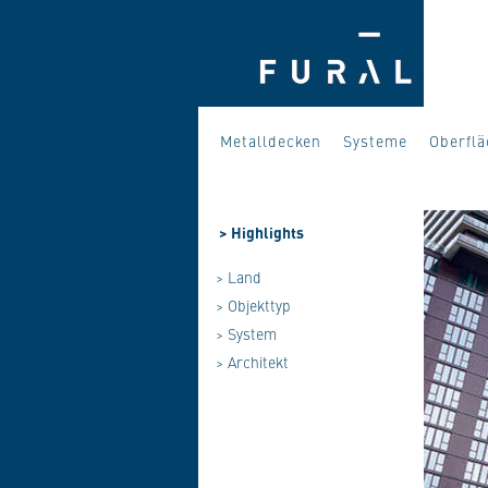
Metalldecken
Systeme
Oberfl
>
Highlights
> Land
> Objekttyp
> System
> Architekt