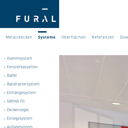
Metalldecken
Systeme
Oberflächen
Referenzen
Dow
>
Klemmsystem
>
Fensterkassetten
>
Baffel
>
Bandrastersystem
>
Einhängesystem
>
SWING F0
>
Deckensegel
>
Einlegesystem
>
Auflagesystem