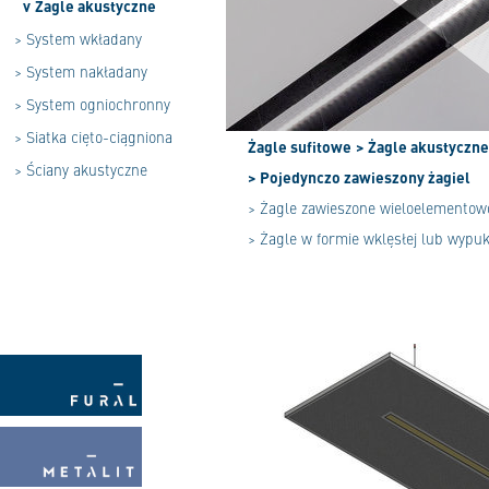
v
Żagle akustyczne
>
System wkładany
>
System nakładany
>
System ogniochronny
>
Siatka cięto-ciągniona
Żagle sufitowe
> Żagle akustyczne
>
Ściany akustyczne
> Pojedynczo zawieszony żagiel
> Żagle zawieszone wieloelementow
> Żagle w formie wklęsłej lub wypuk