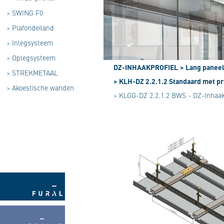
>
SWING F0
>
Plafondeiland
>
Inlegsysteem
>
Oplegsysteem
DZ-INHAAKPROFIEL
> Lang panee
>
STREKMETAAL
> KLH-DZ 2.2.1.2 Standaard met pr
>
Akoestische wanden
> KLGG-DZ 2.2.1.2 BWS - DZ-Inhaa