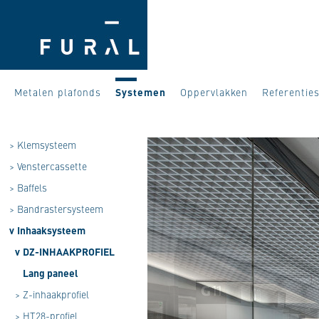
Metalen plafonds
Systemen
Oppervlakken
Referentie
>
Klemsysteem
>
Venstercassette
>
Baffels
>
Bandrastersysteem
v
Inhaaksysteem
v
DZ-INHAAKPROFIEL
Lang paneel
>
Z-inhaakprofiel
>
HT28-profiel