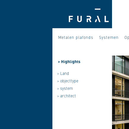
Metalen plafonds
Systemen
Op
>
Highlights
> Land
> objecttype
> system
> architect