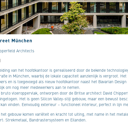
treet München
pperfield Architects
)
eiding van het hoofdkantoor is gerealiseerd door de bekende technologi
raße in München, waarbij de lokale capaciteit aanzienlijk is vergroot. H
rs en is toegevoegd als nieuw hoofdkantoor naast het Bavarian Design 
lijk om nog meer medewerkers aan te nemen.
 bruto vloeroppervlak, ontworpen door de Britse architect David Chipper
 ingetogen. Het is geen Silicon Valley-stijl gebouw, maar een bewust be
 kan vinden. Eenvoudig exterieur – functioneel interieur, perfect in lijn 
 het gebouw komen variëteit en kracht tot uiting, met name in het meta
rt: Strekmetaal, Bandrastersysteem en Eilanden.