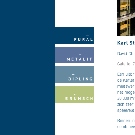
Karl S
David Chi
Galerie (7
Een uitbr
de Karlst
medewerke
het moge
30.000 m²
zich zeer
speelveld
Binnen in
combinee