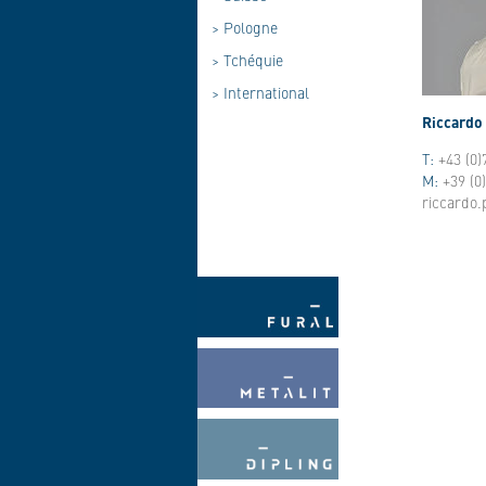
>
Pologne
>
Tchéquie
>
International
Riccardo 
T:
+43 (0)
M:
+39 (0
riccardo.