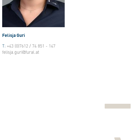
Felisja Guri
T:
+43 (0)7612 / 74 851 - 147
felisja.guri@fural.at