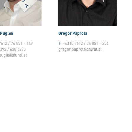
Puglisi
Gregor Paprota
7612 / 74 851 - 149
T:
+43 (0)7612 / 74 851 - 254
)392 / 638 6295
gregor.paprota@fural.at
puglisi@fural.at