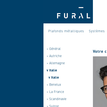
Plafonds métalliques
Systèmes
>
Général
Votre 
>
Autriche
>
Allemagne
v
Italie
v
Italie
>
Benelux
>
La France
>
Scandinavie
>
Suisse