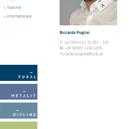
>
Tsjechië
>
Internationale
Riccardo Puglisi
T:
+43 (0)7612 / 74 851 - 149
M:
+39 (0)392 / 638 6295
riccardo.puglisi@fural.at