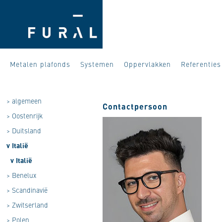
Metalen plafonds
Systemen
Oppervlakken
Referenties
>
algemeen
Contactpersoon
>
Oostenrijk
>
Duitsland
v
Italië
v
Italië
>
Benelux
>
Scandinavië
>
Zwitserland
>
Polen