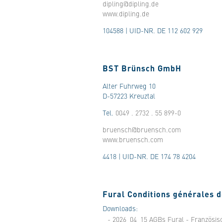
dipling@dipling.de
www.dipling.de
104588 | UID-NR. DE 112 602 929
BST Brünsch GmbH
Alter Fuhrweg 10
D-57223 Kreuztal
Tel.
0049 . 2732 . 55 899-0
bruensch@bruensch.com
www.bruensch.com
4418 | UID-NR. DE 174 78 4204
Fural Conditions générales d
Downloads:
- 2026_04_15 AGBs Fural - Französis