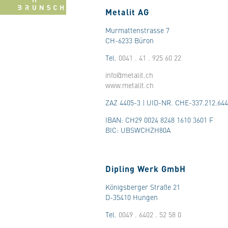
Metalit AG
Murmattenstrasse 7
CH-6233 Büron
Tel.
0041 . 41 . 925 60 22
info@metalit.ch
www.metalit.ch
ZAZ 4405-3 | UID-NR. CHE-337.212.644
IBAN: CH29 0024 8248 1610 3601 F
BIC: UBSWCHZH80A
Dipling Werk GmbH
Königsberger Straße 21
D-35410 Hungen
Tel.
0049 . 6402 . 52 58 0