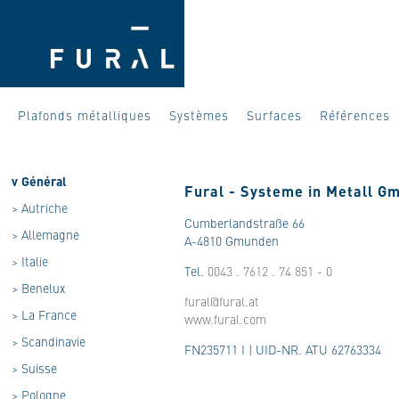
Plafonds métalliques
Systèmes
Surfaces
Références
v
Général
Fural - Systeme in Metall G
>
Autriche
Cumberlandstraße 66
>
Allemagne
A-4810 Gmunden
>
Italie
Tel.
0043 . 7612 . 74 851 - 0
>
Benelux
fural@fural.at
>
La France
www.fural.com
>
Scandinavie
FN235711 I | UID-NR. ATU 62763334
>
Suisse
>
Pologne