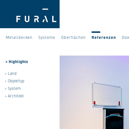
Metalldecken
Systeme
Oberflächen
Referenzen
Do
>
Highlights
> Land
> Objekttyp
> System
> Architekt