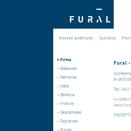
Kovové podhledy
Systémy
Pov
v
Firma
Fural 
>
Rakousko
Cumberla
>
Německo
A-4810 
>
Itálie
Tel.
0043 
>
Benelux
fural@fur
>
Francie
www.fura
>
Skandinávie
FN235711
>
Švýcarsko
>
Polsko