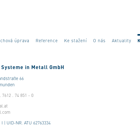
rchová úprava
Reference
Ke stažení
O nás
Aktuality
- Systeme in Metall GmbH
ndstraße 66
Gmunden
. 7612 . 74 851 - 0
al.at
l.com
 I | UID-NR. ATU 62763334