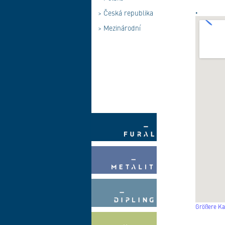
.
>
Česká republika
>
Mezinárodní
Größere Ka