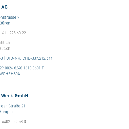
t AG
nstrasse 7
Büron
. 41 . 925 60 22
lit.ch
lit.ch
-3 | UID-NR. CHE-337.212.644
29 0024 8248 1610 3601 F
SWCHZH80A
g Werk GmbH
rger Straße 21
Hungen
. 6402 . 52 58 0