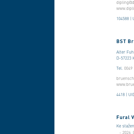
dipling@d
www.dipl
104588 | 
BST B
Alter Fu
D-57223 
Tel.
0049 
bruensc
www.bru
4418 | UI
Fural 
Ke stažen
- 2026_