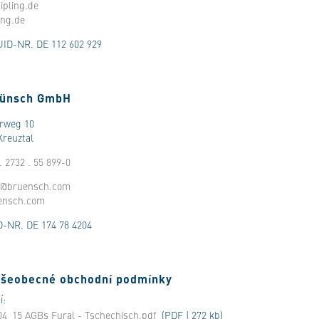
ipling.de
ing.de
UID-NR. DE 112 602 929
rünsch GmbH
hrweg 10
Kreuztal
. 2732 . 55 899-0
h@bruensch.com
ensch.com
D-NR. DE 174 78 4204
Všeobecné obchodní podmínky
í:
04_15 AGBs Fural - Tschechisch.pdf
(PDF | 272 kb)