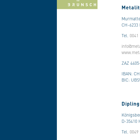
Metali
Murmatte
CH-6233 
Tel.
0041 
info@meta
www.meta
ZAZ 4405
IBAN: CH
BIC: UB
Diplin
Königsbe
D-35410 
Tel.
0049 