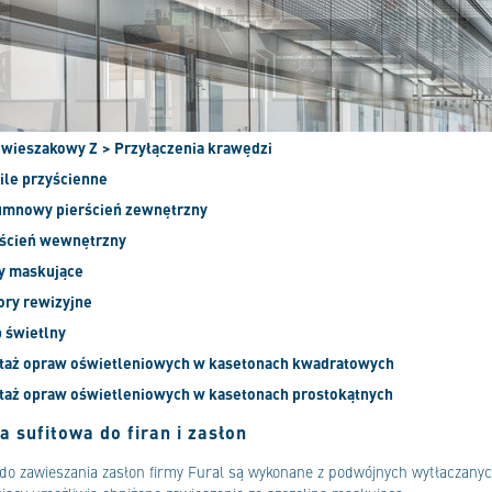
l wieszakowy Z
> Przyłączenia krawędzi
file przyścienne
umnowy pierścień zewnętrzny
rścień wewnętrzny
ty maskujące
ory rewizyjne
b świetlny
taż opraw oświetleniowych w kasetonach kwadratowych
taż opraw oświetleniowych w kasetonach prostokątnych
a sufitowa do firan i zasłon
do zawieszania zasłon firmy Fural są wykonane z podwójnych wytłaczanych 