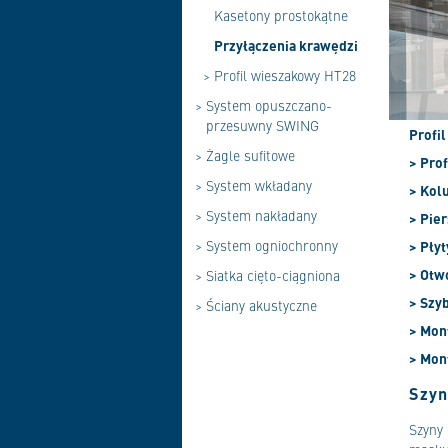
Kasetony prostokątne
Przyłączenia krawędzi
>
Profil wieszakowy HT28
>
System opuszczano-
przesuwny SWING
Profi
>
Żagle sufitowe
> Pro
>
System wkładany
> Kol
>
System nakładany
> Pie
>
System ogniochronny
> Pły
> Otw
>
Siatka cięto-ciągniona
> Szy
>
Ściany akustyczne
> Mon
> Mon
Szyn
Szyny 