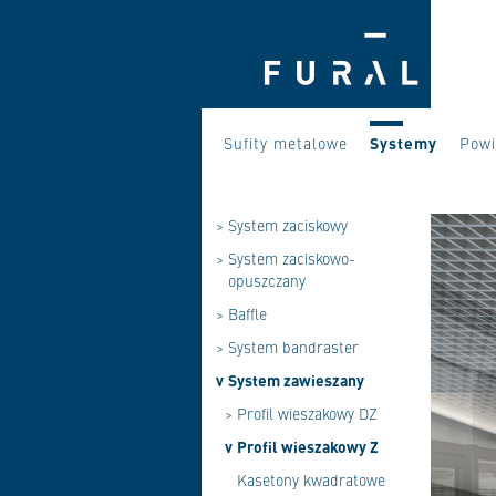
Sufity metalowe
Systemy
Powi
>
System zaciskowy
>
System zaciskowo-
opuszczany
>
Baffle
>
System bandraster
v
System zawieszany
>
Profil wieszakowy DZ
v
Profil wieszakowy Z
Kasetony kwadratowe