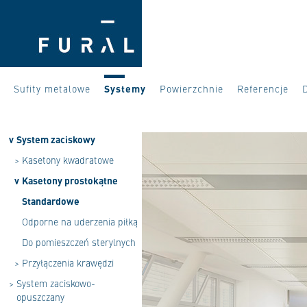
Sufity metalowe
Systemy
Powierzchnie
Referencje
v
System zaciskowy
>
Kasetony kwadratowe
v
Kasetony prostokątne
Standardowe
Odporne na uderzenia piłką
Do pomieszczeń sterylnych
>
Przyłączenia krawędzi
>
System zaciskowo-
opuszczany