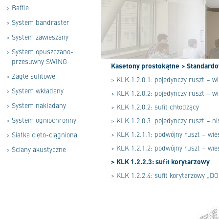
>
Baffle
>
System bandraster
>
System zawieszany
>
System opuszczano-
przesuwny SWING
Kasetony prostokątne
> Standard
>
Żagle sufitowe
> KLK 1.2.0.1: pojedynczy ruszt – 
>
System wkładany
> KLK 1.2.0.2: pojedynczy ruszt – w
>
System nakładany
> KLK 1.2.0.2: sufit chłodzący
>
System ogniochronny
> KLK 1.2.0.3: pojedynczy ruszt – ni
> KLK 1.2.1.1: podwójny ruszt – w
>
Siatka cięto-ciągniona
> KLK 1.2.1.2: podwójny ruszt – wi
>
Ściany akustyczne
> KLK 1.2.2.3: sufit korytarzowy
> KLK 1.2.2.4: sufit korytarzowy „D