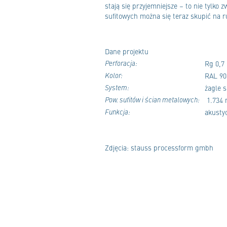
stają się przyjemniejsze – to nie tylko
sufitowych można się teraz skupić na r
Dane projektu
Perforacja:
Rg 0,7
Kolor:
RAL 90
System:
żagle s
Pow. sufitów i ścian metalowych:
1.734 
Funkcja:
akusty
Zdjęcia: stauss processform gmbh