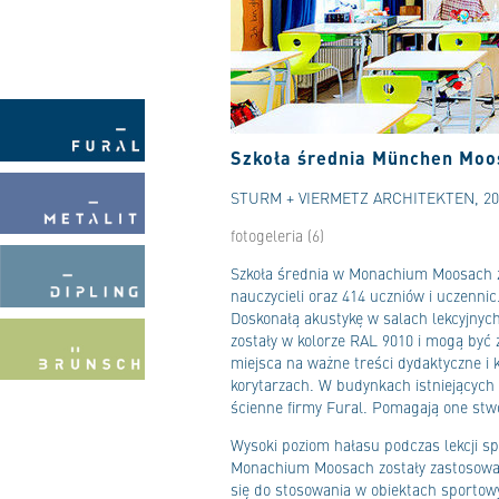
Szkoła średnia München Moo
STURM + VIERMETZ ARCHITEKTEN, 20
fotogeleria (6)
Szkoła średnia w Monachium Moosach zn
nauczycieli oraz 414 uczniów i uczennic
Doskonałą akustykę w salach lekcyjnyc
zostały w kolorze RAL 9010 i mogą być 
miejsca na ważne treści dydaktyczne i
korytarzach. W budynkach istniejących 
ścienne firmy Fural. Pomagają one stwo
Wysoki poziom hałasu podczas lekcji spo
Monachium Moosach zostały zastosowane
się do stosowania w obiektach sportow