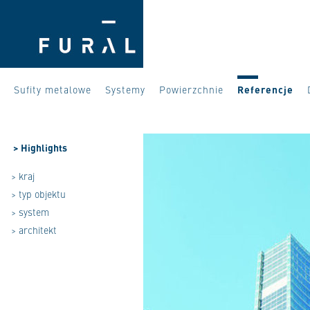
Sufity metalowe
Systemy
Powierzchnie
Referencje
>
Highlights
> kraj
> typ objektu
> system
> architekt