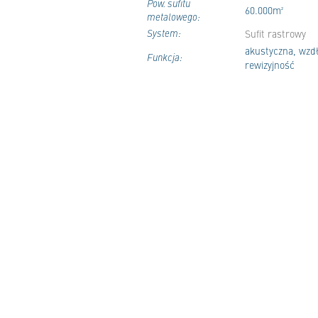
Pow. sufitu
60.000m²
metalowego:
System:
Sufit rastrowy
akustyczna, wzd
Funkcja:
rewizyjność