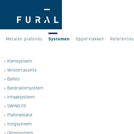
Metalen plafonds
Systemen
Oppervlakken
Referentie
>
Klemsysteem
>
Venstercassette
>
Baffels
>
Bandrastersysteem
>
Inhaaksysteem
>
SWING F0
>
Plafondeiland
>
Inlegsysteem
>
Oplegsysteem