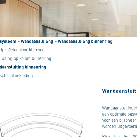
systeem
> Wandaansluiting
> Wandaansluiting binnenring
dprofielen voor klemveer
luiting op kolom buitenring
daansluiting binnenring
tschachtbekleding
Wandaansluit
Wandaansluitinge
een optimale pasv
Voor een bijzonder
worden uitgevoer
Kleinste radius: 