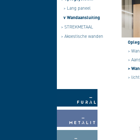
>
Lang paneel
v
Wandaansluiting
>
STREKMETAAL
>
Akoestische wanden
Opleg
> Wan
> Aans
> Wan
> lich