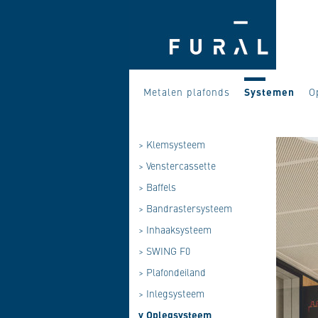
Metalen plafonds
Systemen
O
>
Klemsysteem
>
Venstercassette
>
Baffels
>
Bandrastersysteem
>
Inhaaksysteem
>
SWING F0
>
Plafondeiland
>
Inlegsysteem
v
Oplegsysteem