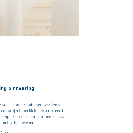
ing binnenring
n voor binnenrondingen worden voor
orm projectspecifiek geproduceerd.
 elegante uitstraling kunnen ze ook
d met schaduwvoeg.
300 mm