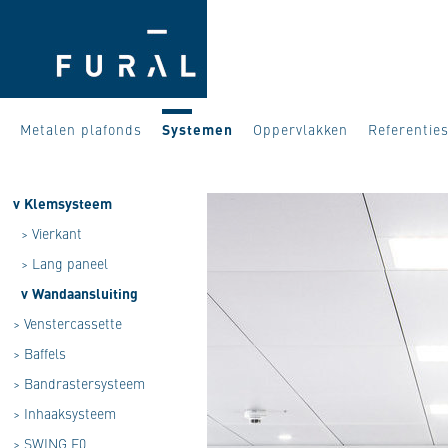
Metalen plafonds
Systemen
Oppervlakken
Referentie
v
Klemsysteem
>
Vierkant
>
Lang paneel
v
Wandaansluiting
>
Venstercassette
>
Baffels
>
Bandrastersysteem
>
Inhaaksysteem
>
SWING F0