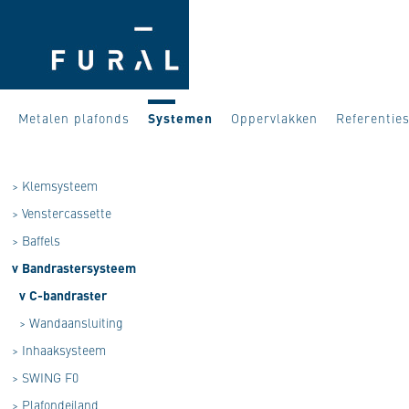
Metalen plafonds
Systemen
Oppervlakken
Referentie
>
Klemsysteem
>
Venstercassette
>
Baffels
v
Bandrastersysteem
v
C-bandraster
>
Wandaansluiting
>
Inhaaksysteem
>
SWING F0
>
Plafondeiland