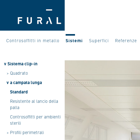
Controsoffitti in metallo
Sistemi
Superfici
Referenze
v
Sistema clip-in
>
Quadrato
v
a campata lunga
Standard
Resistente al lancio della
palla
Controsoffitti per ambienti
sterili
>
Profili perimetrali