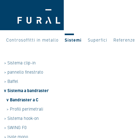
Controsoffitti in metallo
Sistemi
Superfici
Referenze
>
Sistema clip-in
>
pannello finestrato
>
Baffel
v
Sistema a bandraster
v
Bandraster a C
>
Profili perimetrali
>
Sistema hook-on
>
SWING F0
>
Isole mono