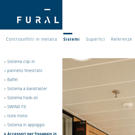
Controsoffitti in metallo
Sistemi
Superfici
Referenze
>
Sistema clip-in
>
pannello finestrato
>
Baffel
>
Sistema a bandraster
>
Sistema hook-on
>
SWING F0
>
Isole mono
>
Sistema in appoggio
v
Accessori per fissaggio in