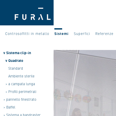
Controsoffitti in metallo
Sistemi
Superfici
Referenze
v
Sistema clip-in
v
Quadrato
Standard
Ambiente sterile
>
a campata lunga
>
Profili perimetrali
>
pannello finestrato
>
Baffel
>
Sistema a bandraster