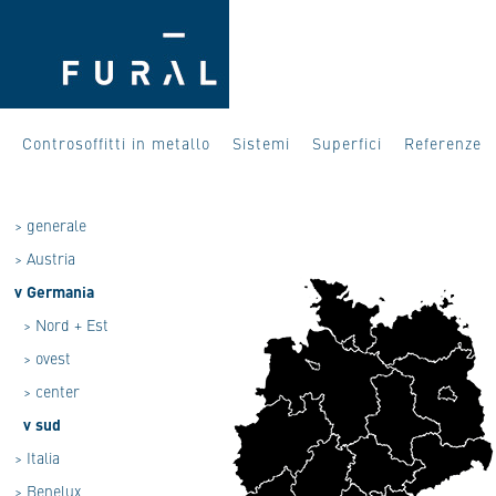
Controsoffitti in metallo
Sistemi
Superfici
Referenze
>
generale
>
Austria
v
Germania
>
Nord + Est
>
ovest
>
center
v
sud
>
Italia
>
Benelux