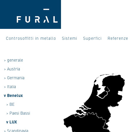
Controsoffitti in metallo
Sistemi
Superfici
Referenze
>
generale
>
Austria
>
Germania
>
Italia
v
Benelux
>
BE
>
Paesi Bassi
v
LUX
>
Scandinavia