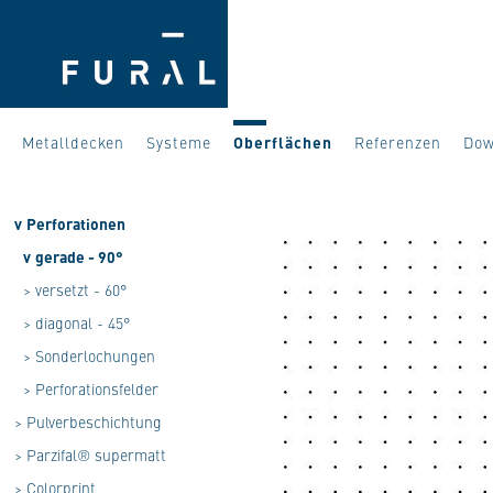
Metalldecken
Systeme
Oberflächen
Referenzen
Dow
v
Perforationen
v
gerade - 90°
>
versetzt - 60°
>
diagonal - 45°
>
Sonderlochungen
>
Perforationsfelder
>
Pulverbeschichtung
>
Parzifal® supermatt
>
Colorprint