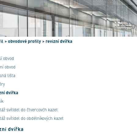
il
> obvodové profily
> revizní dvířka
ší obvod
řní obvod
sná lišta
ěry
zní dvířka
ík
áž svítidel do čtvercovćh kazet
áž svítidel do obdélníkových kazet
zní dvířka