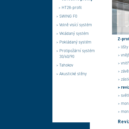
>
HT28-profil
>
SWING F0
>
Volně visící systém
>
Vkládaný systém
Z-prof
>
Pokládaný systém
> lišty
>
Protipožární systém
> vněj
30/60/90
> vnit
>
Tahokov
> závě
>
Akustické stěny
> zást
> revi
> světl
> mont
> mont
Revi