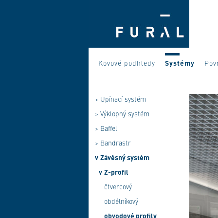
Kovové podhledy
Systémy
Pov
>
Upínací systém
>
Výklopný systém
>
Baffel
>
Bandrastr
v
Závěsný systém
v
Z-profil
čtvercový
obdélníkový
obvodové profily