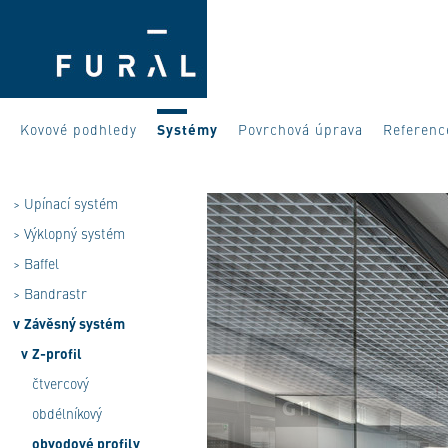
Kovové podhledy
Systémy
Povrchová úprava
Referenc
>
Upínací systém
>
Výklopný systém
>
Baffel
>
Bandrastr
v
Závěsný systém
v
Z-profil
čtvercový
obdélníkový
obvodové profily