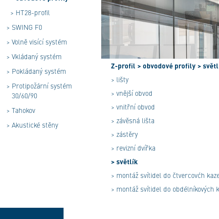
>
HT28-profil
>
SWING F0
>
Volně visící systém
>
Vkládaný systém
Z-profil
> obvodové profily
> světl
>
Pokládaný systém
> lišty
>
Protipožární systém
> vnější obvod
30/60/90
> vnitřní obvod
>
Tahokov
> závěsná lišta
>
Akustické stěny
> zástěry
> revizní dvířka
> světlík
> montáž svítidel do čtvercovćh kaz
> montáž svítidel do obdélníkových 