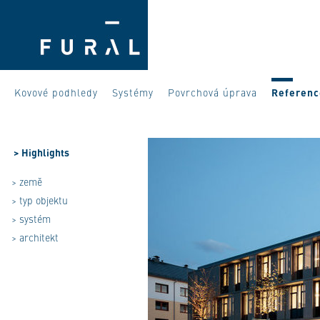
Kovové podhledy
Systémy
Povrchová úprava
Referenc
>
Highlights
> země
> typ objektu
> systém
> architekt