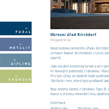
Okresní úřad Kirchdorf
fotogalerie (6)
Nová budova okresního úřadu Kirchdorf 
Urmann Radler Architekten z Lince získa
návrhů.
Jako vizuální stylistický prvek a pro o
m² kovových podhledů z tahokovu. Všec
Pro tyto účely se ideálně hodil podhl
18x10x2x1 mm, které bylo práškově lako
Byly zvoleny kazety z tahokovu Typu B, 
fleece s vrstvou minerální vlny zavařené
Informace
Velikost oka
18x10x2x1 mm