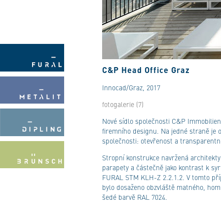
C&P Head Office Graz
Innocad/Graz, 2017
fotogalerie (7)
Nové sídlo společnosti C&P Immobilien
firemního designu. Na jedné straně je 
společnosti: otevřenost a transparentnos
Stropní konstrukce navržená architekty
parapety a částečně jako kontrast k s
FURAL STM KLH-Z 2.2.1.2. V tomto přípa
bylo dosaženo obzvláště matného, homo
šedé barvě RAL 7024.